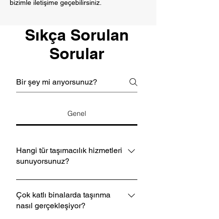
bizimle
iletişime geçebilirsiniz.
Sıkça Sorulan
Sorular
Genel
Hangi tür taşımacılık hizmetleri
sunuyorsunuz?
Şehir içi ve şehirlerarası taşımacılık,
evden eve taşımacılık, ofis taşıma,
Çok katlı binalarda taşınma
nasıl gerçekleşiyor?
mobilya taşıma ve asansörlü
taşımacılık gibi pek çok hizmeti