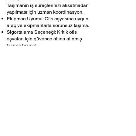
Taşımanın iş süreçlerinizi aksatmadan
yapılması için uzman koordinasyon.
Ekipman Uyumu: Ofis eşyasına uygun
araç ve ekipmanlarla sorunsuz taşıma.
Sigortalama Seçeneği: Kritik ofis
eşyaları için güvence altına alınmış
taşıma hizmeti.
Mobilya Taşımacılığı
Güvenli taşınma
Mobilyalar; hassas, büyük ve yer
kaplayan türde eşyalar olduğundan
taşıma süreci özel dikkat gerektirir.
Masko Nakliyat, mobilya
taşımacılığında uzman ekip, özel
ambalaj ve taşıma sistemleriyle öne
çıkar.
Mobilya Taşımacılığı
Avantajları: